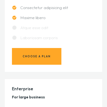
Consectetur adipisicing elit
Maxime libero
Atque esse odit
Laboriosam corporis
CHOOSE A PLAN
Enterprise
For large business