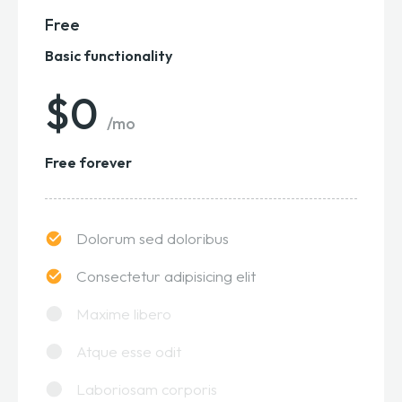
Free
Basic functionality
$0
/mo
Free forever
Dolorum sed doloribus
Consectetur adipisicing elit
Maxime libero
Atque esse odit
Laboriosam corporis